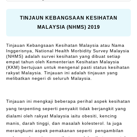
N
A
I
R
Vitamins and Herbal
Respiratory Health
A
R
C
supplements
L
E
Y
TINJAUN KEBANGSAAN KESIHATAN
C
)
Cough, Cold &
MALAYSIA (NHMS) 2019
MegaLive Cares
A
Immunity
R
Weight Management
Digestive Health
T
injauan Kebangsaan Kesihatan Malaysia atau Nama
E
Inggerisnya, National Health Morbidity Survey Malaysia
)
Liver Health
(NHMS) adalah survei kesihatan yang dibuat setiap
empat tahun oleh Kementerian Kesihatan Malaysia
(KKM) bertujuan untuk mengenal pasti status kesihatan
rakyat Malaysia. Tinjauan ini adalah tinjauan yang
melibatkan negeri di seluruh Malaysia.
Tinjauan ini mengkaji beberapa perihal aspek kesihatan
yang terpenting seperti penyakit tidak berjangkit yang
dialami oleh rakyat Malaysia iaitu obesiti, kencing
manis, darah tinggi, dan masalah kolesterol. Ia juga
merangkumi aspek pemakanan seperti pengambilan